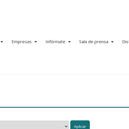
Empresas
Infórmate
Sala de prensa
Dis
+
+
+
+