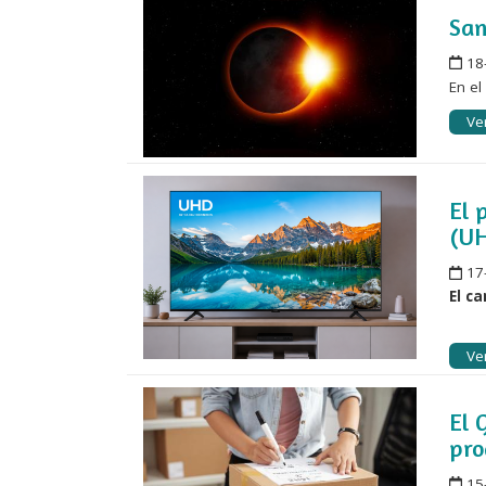
San
18
En e
Ver
El 
(U
17
El c
Ver
El 
pro
15