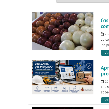
Cas
com
23
La co
los p
Ver
Apr
pro
20
El C
coor
Ver