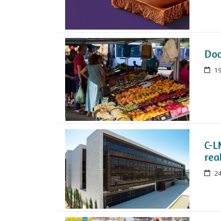
Doc
19
C-L
rea
24