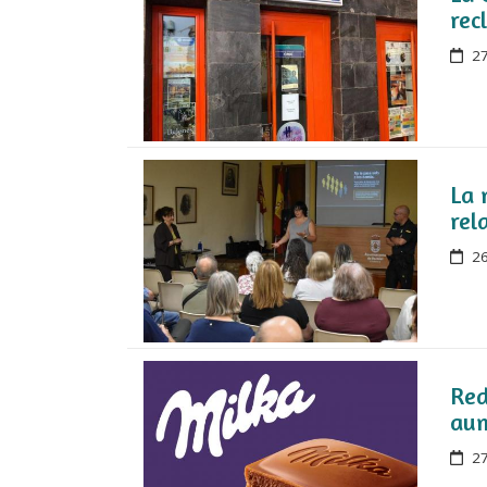
rec
27
La 
rel
26
Red
aum
27