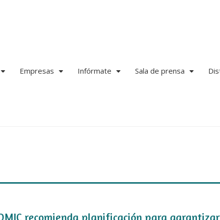
Empresas
Infórmate
Sala de prensa
Dis
+
+
+
+
OMIC recomienda planificación para garantizar