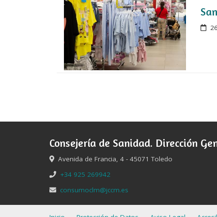
San
26
Consejería de Sanidad. Dirección Gen
Avenida de Francia, 4 - 45071 Toledo
+34 925 269942
consumoclm@jccm.es
Inicio
Protección de Datos
Aviso Legal
Accesi