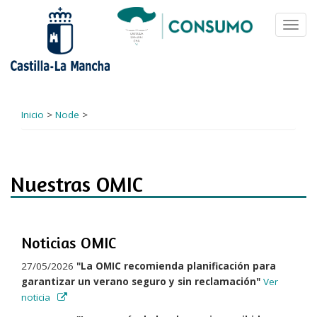
Pasar
al
Toggl
contenido
navig
principal
Inicio
>
Node
>
Nuestras OMIC
Noticias OMIC
27/05/2026
"La OMIC recomienda planificación para
garantizar un verano seguro y sin reclamación"
Ver
noticia