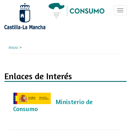
Pasar
al
Toggl
contenido
navig
principal
Inicio
>
Enlaces de Interés
Ministerio de
Consumo