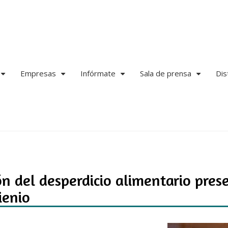
Empresas
Infórmate
Sala de prensa
Dis
+
+
+
+
ión del desperdicio alimentario pre
ienio