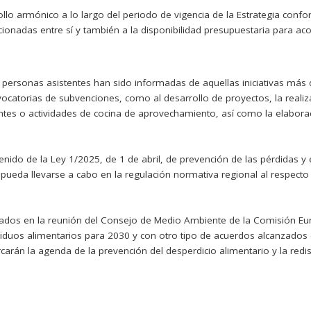
rollo armónico a lo largo del periodo de vigencia de la Estrategia conf
cionadas entre sí y también a la disponibilidad presupuestaria para ac
s personas asistentes han sido informadas de aquellas iniciativas más d
nvocatorias de subvenciones, como al desarrollo de proyectos, la reali
tes o actividades de cocina de aprovechamiento, así como la elaborac
nido de la Ley 1/2025, de 1 de abril, de prevención de las pérdidas y 
ue pueda llevarse a cabo en la regulación normativa regional al respe
tados en la reunión del Consejo de Medio Ambiente de la Comisión Eu
esiduos alimentarios para 2030 y con otro tipo de acuerdos alcanzados
án la agenda de la prevención del desperdicio alimentario y la redist