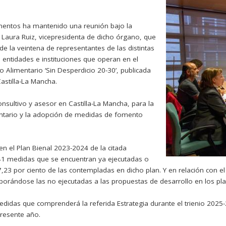
limentos ha mantenido una reunión bajo la
, Laura Ruiz, vicepresidenta de dicho órgano, que
 de la veintena de representantes de las distintas
s entidades e instituciones que operan en el
o Alimentario ‘Sin Desperdicio 20-30’, publicada
astilla-La Mancha.
sultivo y asesor en Castilla-La Mancha, para la
entario y la adopción de medidas de fomento
 en el Plan Bienal 2023-2024 de la citada
 41 medidas que se encuentran ya ejecutadas o
7,23 por ciento de las contempladas en dicho plan. Y en relación con e
orporándose las no ejecutadas a las propuestas de desarrollo en los pla
edidas que comprenderá la referida Estrategia durante el trienio 2025
presente año.