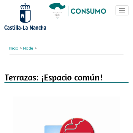
Pasar
al
Toggl
contenido
navig
principal
Inicio
>
Node
>
Terrazas: ¡Espacio común!