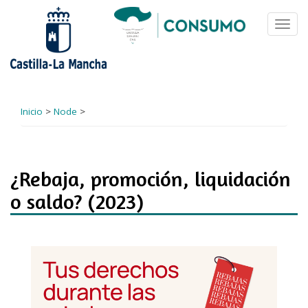
Pasar
al
Toggl
contenido
navig
principal
Inicio
>
Node
>
¿Rebaja, promoción, liquidación
o saldo? (2023)