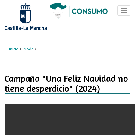
Pasar
al
Toggl
contenido
navig
principal
Inicio
>
Node
>
Campaña "Una Feliz Navidad no
tiene desperdicio" (2024)