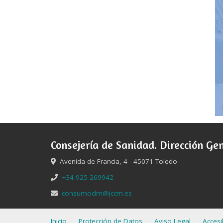
Consejería de Sanidad. Dirección Gen
Avenida de Francia, 4 - 45071 Toledo
+34 925 269942
consumoclm@jccm.es
Inicio
Protección de Datos
Aviso Legal
Accesi