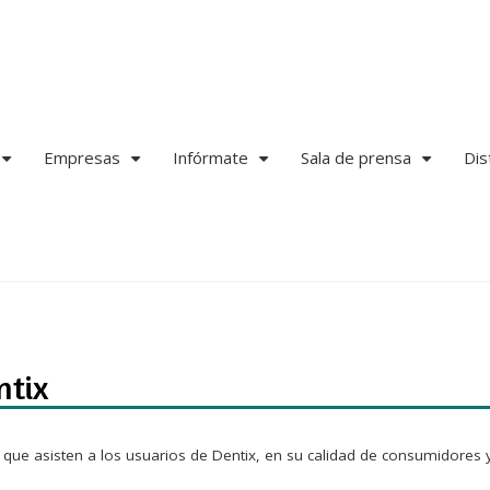
Empresas
Infórmate
Sala de prensa
Dis
+
+
+
+
ntix
que asisten a los usuarios de Dentix, en su calidad de consumidores y