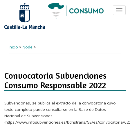
Pasar
al
Toggl
contenido
navig
principal
Inicio
>
Node
>
Convocatoria Subvenciones
Consumo Responsable 2022
Subvenciones, se publica el extracto de la convocatoria cuyo
texto completo puede consultarse en la Base de Datos
Nacional de Subvenciones
(https://www.infosubvenciones.es/bdnstrans/GE/es/convocatoria/62