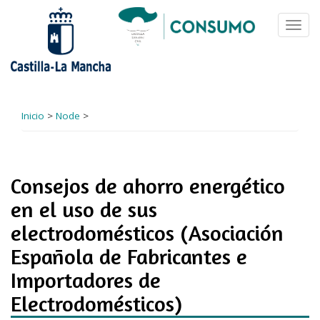
Pasar
al
Toggl
contenido
navig
principal
Inicio
>
Node
>
Consejos de ahorro energético
en el uso de sus
electrodomésticos (Asociación
Española de Fabricantes e
Importadores de
Electrodomésticos)